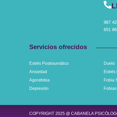
L
987 42
651 86
Servicios ofrecidos
Estrés Postraumático
Duelo
Ansiedad
Estrés 
Agorafobia
Fobia 
Depresión
Fobias
COPYRIGHT 2025 @ CABANELA PSICÓLO