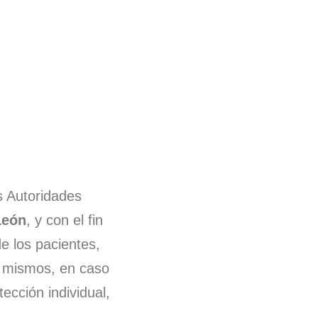
quilidad a
s Autoridades
nce
León
, y con el fin
e los pacientes,
s mismos, en caso
al adecuado a tus necesidades en todo momento.
rvicios porque tu salud mental es lo primero.
ección individual,
 en buenas manos.