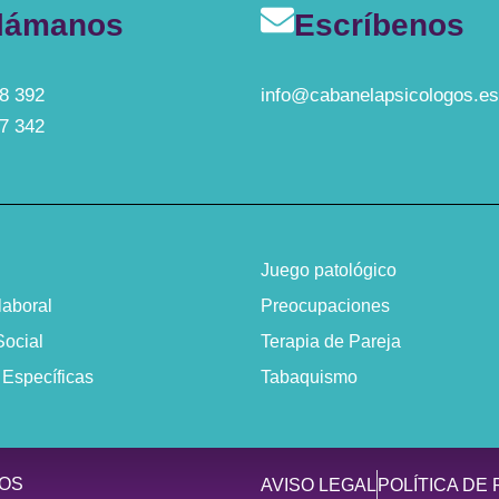
lámanos
Escríbenos
8 392
info@cabanelapsicologos.es
7 342
Juego patológico
laboral
Preocupaciones
Social
Terapia de Pareja
 Específicas
Tabaquismo
GOS
AVISO LEGAL
POLÍTICA DE