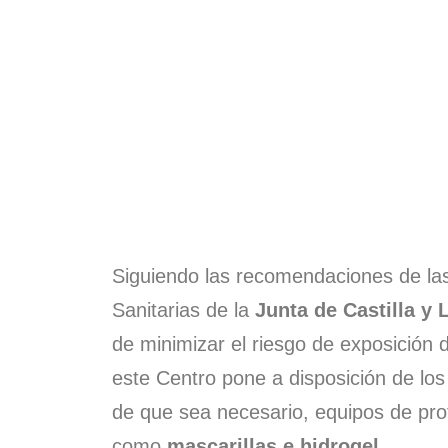
La tran
Siguiendo las recomendaciones de la
tu alca
Sanitarias de la
Junta de Castilla y 
de minimizar el riesgo de exposición d
este Centro pone a disposición de lo
Garantizamos un trato profesion
Ofrecemos una amplia gama de se
de que sea necesario, equipos de prot
Con Cabanela Psicólogos, estás
como
mascarillas e hidrogel.