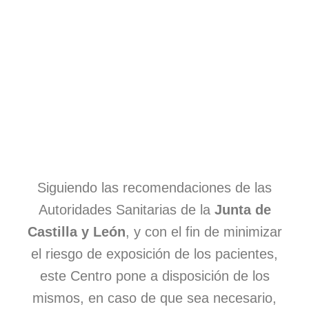
La tranquilidad a tu alcance
Siguiendo las recomendaciones de las
Autoridades Sanitarias de la
Junta de
Garantizamos un trato profesional adecuado a tus
necesidades en todo momento. Ofrecemos una
Castilla y León
, y con el fin de minimizar
amplia gama de servicios porque tu salud mental es
el riesgo de exposición de los pacientes,
lo primero. Con Cabanela Psicólogos, estás en
buenas manos.
este Centro pone a disposición de los
mismos, en caso de que sea necesario,