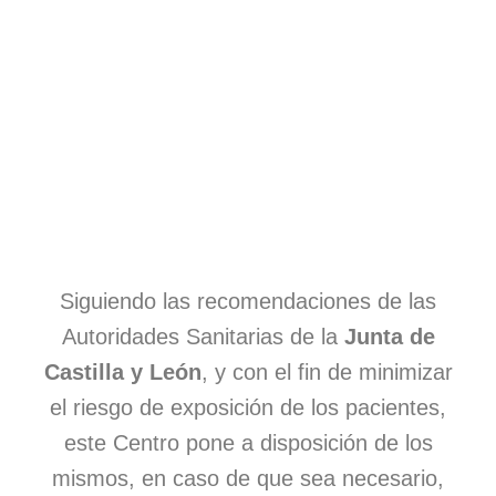
La tranquilidad a tu alcance
Siguiendo las recomendaciones de las
Autoridades Sanitarias de la
Junta de
Garantizamos un trato profesional adecuado a tus
necesidades en todo momento. Ofrecemos una
Castilla y León
, y con el fin de minimizar
amplia gama de servicios porque tu salud mental es
el riesgo de exposición de los pacientes,
lo primero. Con Cabanela Psicólogos, estás en
buenas manos.
este Centro pone a disposición de los
mismos, en caso de que sea necesario,