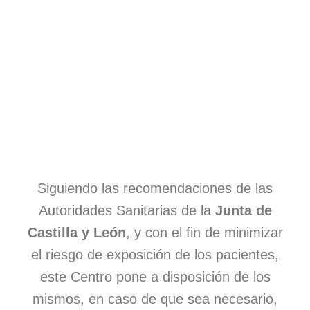
La tranquilidad a tu alcance
Siguiendo las recomendaciones de las
Autoridades Sanitarias de la
Junta de
Garantizamos un trato profesional adecuado a tus
necesidades en todo momento. Ofrecemos una
Castilla y León
, y con el fin de minimizar
amplia gama de servicios porque tu salud mental es
el riesgo de exposición de los pacientes,
lo primero. Con Cabanela Psicólogos, estás en
buenas manos.
este Centro pone a disposición de los
mismos, en caso de que sea necesario,